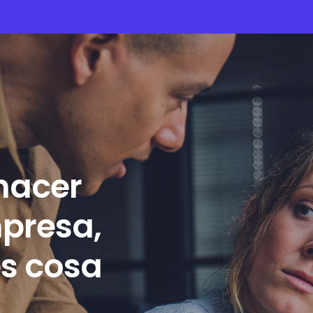
hacer
presa,
es cosa