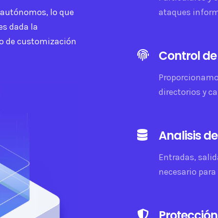
 autónomos, lo que
ataques inform
es dada la
do de customización
Control de
Proporcionamos
directorios y c
Analisis d
Entradas, salid
necesario para 
Protección