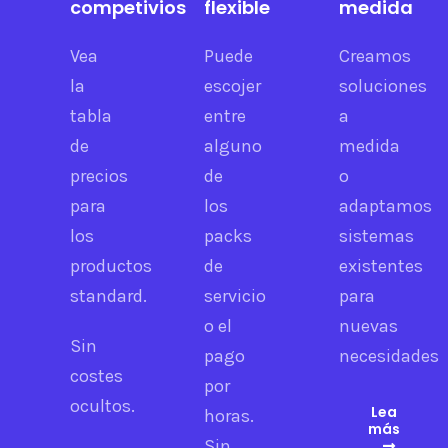
competivios
flexible
medida
Vea
Puede
Creamos
la
escojer
soluciones
tabla
entre
a
de
alguno
medida
precios
de
o
para
los
adaptamos
los
packs
sistemas
productos
de
existentes
standard.
servicio
para
o el
nuevas
Sin
pago
necesidades
costes
por
ocultos.
Lea
horas.
más
S
in