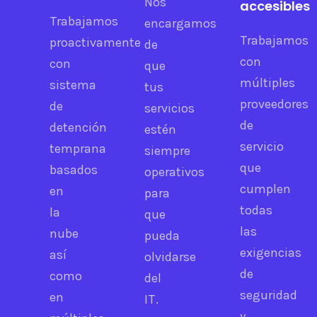
Nos
accesibles
Trabajamos
encargamos
Trabajamos
proactivamente
de
con
con
que
múltiples
sistema
tus
proveedores
de
servicios
de
detención
estén
servicio
temprana
siempre
que
basados
operativos
cumplen
en
para
todas
la
que
las
nube
pueda
exigencias
así
olvidarse
de
como
del
seguridad
en
IT.
y