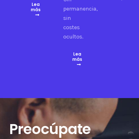
Lea
permanencia,
más
sin
costes
ocultos.
Lea
más
Preocúpate